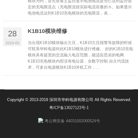
模块为列，首先查看主监控显示电池电流是否己达到监控设
定的充电限流点（充电限流按实际电流容量的％。如果显示
电池电流达到K1B10充电模块的充电限流，表...
K1B10模块维修
28
当出现K1B10模块输出欠压，K1B10欠压报警等故障的时候
2019-05
可联系华科电源对此K1B10模块进行维修。 好的K1B10充电
模块具有超宽的交流输入电压范围，能适应恶劣的电网
K1B10充电模块内部没有电位器，全数字控制 自主均流技
术，可多台电源模块K1B10并机工作，...
Copyright © 2013-2019 深圳市华科电源有限公司 All Rights Reserved.
粤ICP备13027123号-1
粤公网安备 44031002000524号