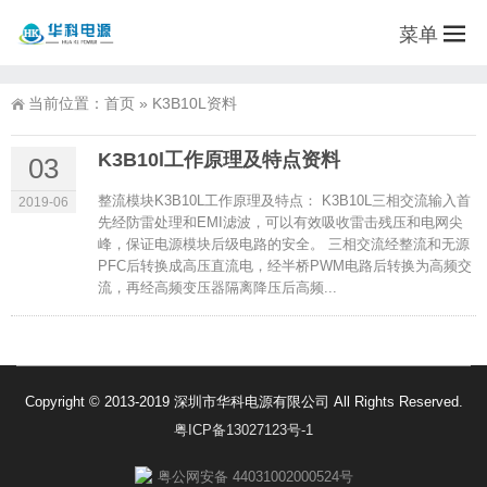
菜单
当前位置：
首页
»
K3B10L资料
K3B10l工作原理及特点资料
03
整流模块K3B10L工作原理及特点： K3B10L三相交流输入首
2019-06
先经防雷处理和EMI滤波，可以有效吸收雷击残压和电网尖
峰，保证电源模块后级电路的安全。 三相交流经整流和无源
PFC后转换成高压直流电，经半桥PWM电路后转换为高频交
流，再经高频变压器隔离降压后高频...
Copyright © 2013-2019 深圳市华科电源有限公司 All Rights Reserved.
粤ICP备13027123号-1
粤公网安备 44031002000524号