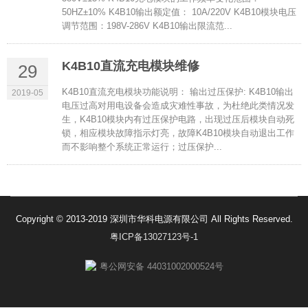
50HZ±10% K4B10输出额定值： 10A/220V K4B10模块电压
调节范围：198V-286V K4B10输出限流范...
K4B10直流充电模块维修
29
K4B10直流充电模块功能说明： 输出过压保护: K4B10输出
2019-05
电压过高对用电设备会造成灾难性事故，为杜绝此类情况发
生，K4B10模块内有过压保护电路，出现过压后模块自动死
锁，相应模块故障指示灯亮，故障K4B10模块自动退出工作
而不影响整个系统正常运行；过压保护...
Copyright © 2013-2019 深圳市华科电源有限公司 All Rights Reserved.
粤ICP备13027123号-1
粤公网安备 44031002000524号