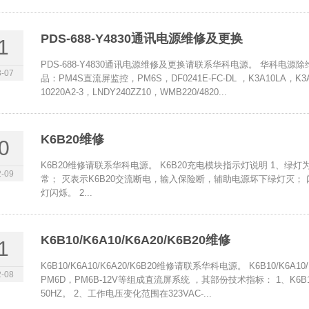
PDS-688-Y4830通讯电源维修及更换
1
PDS-688-Y4830通讯电源维修及更换请联系华科电源。 华科电源除
-07
品：PM4S直流屏监控，PM6S，DF0241E-FC-DL ，K3A10LA，K3A20
10220A2-3，LNDY240ZZ10，WMB220/4820...
K6B20维修
0
K6B20维修请联系华科电源。 K6B20充电模块指示灯说明 1、绿灯
-09
常； 灭表示K6B20交流断电，输入保险断，辅助电源坏下绿灯灭； 
灯闪烁。 2...
K6B10/K6A10/K6A20/K6B20维修
1
K6B10/K6A10/K6A20/K6B20维修请联系华科电源。 K6B10/K6
-08
PM6D，PM6B-12V等组成直流屏系统 ，其部份技术指标： 1、K6B10/
50HZ。 2、工作电压变化范围在323VAC-...