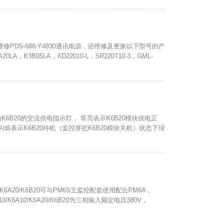
维修PDS-688-Y4830通讯电源，还维修及更换以下型号的产
LA，K3B05LA，XD22010-L，SR220T10-3，GML-
为K6B20的交流供电指示灯， 常亮表示K6B20模块供电正
闪烁表示K6B20待机（监控屏把K6B20模块关机）状态下绿
A10/K6A20/K6B20可与PM6S主监控配套使用配合PM6A，
K6A10/K6A20/K6B20为三相输入额定电压380V，