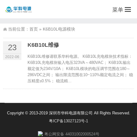
菜单
当前位置：
首页
»
K6B10L电源模块
K6B10L维修
23
K6B10L维修请联系华科电源。 K6B10L充电模块技术指标：
2022-06
K6B10L充电模块输入电压323VA～480VAC； K6B10L输出
额定值为234V/10A； K6B10L模块的电压调节范围在180～
286VDC之间； 输出限流范围在10~110%额定电流之间； 稳
压精度≤0.5%； 稳流精...
Copyright © 2013-2019 深圳市华科电源有限公司 All Rights Reserved.
粤ICP备13027123号-1
粤公网安备 44031002000524号