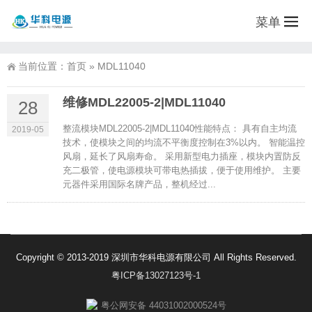
菜单
当前位置：
首页
»
MDL11040
维修MDL22005-2|MDL11040
28
整流模块MDL22005-2|MDL11040性能特点： 具有自主均流
2019-05
技术，使模块之间的均流不平衡度控制在3%以内。 智能温控
风扇，延长了风扇寿命。 采用新型电力插座，模块内置防反
充二极管，使电源模块可带电热插拔，便于使用维护。 主要
元器件采用国际名牌产品，整机经过...
Copyright © 2013-2019 深圳市华科电源有限公司 All Rights Reserved.
粤ICP备13027123号-1
粤公网安备 44031002000524号