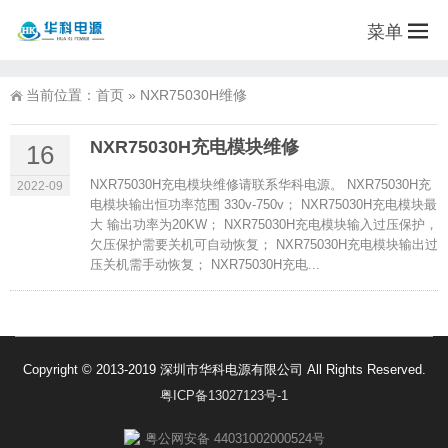
菜单
当前位置：
首页
»
NXR75030H维修
NXR75030H充电模块维修
16
NXR75030H充电模块维修请联系华科电源。 NXR75030H充
2022-09
电模块输出恒功率范围 330v-750v； NXR75030H充电模块最
大 输出功率为20KW； NXR75030H充电模块输入过压保护，
欠压保护需要关机可自动恢复； NXR75030H充电模块输出过
压关机需手动恢复； NXR75030H充电...
Copyright © 2013-2019 深圳市华科电源有限公司 All Rights Reserved.
粤ICP备13027123号-1
粤公网安备 44031002000524号