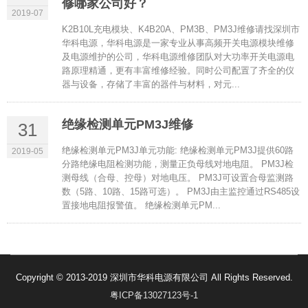
修哪家公司好？
2019-07
K2B10L充电模块、K4B20A、PM3B、PM3J维修请找深圳市
华科电源，华科电源是一家专业从事高频开关电源模块维修
及电源维护的公司，华科电源维修团队对大功率开关电源电
路原理精通，更有丰富维修经验。同时公司配置了齐全的仪
器与设备，存储了丰富的器件与材料，对元...
绝缘检测单元PM3J维修
31
绝缘检测单元PM3J单元功能: 绝缘检测单元PM3J提供60路
2019-05
分路绝缘电阻检测功能，测量正负母线对地电阻。 PM3J检
测母线（合母、控母）对地电压。 PM3J可设置合母监测路
数（5路、10路、15路可选）。 PM3J由主监控通过RS485设
置接地电阻报警值。 绝缘检测单元PM...
Copyright © 2013-2019 深圳市华科电源有限公司 All Rights Reserved.
粤ICP备13027123号-1