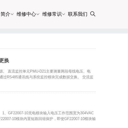
司简介
维修中心
维修常识
联系我们
及更换
系华科电源。 直流监控单元PMU-D21主要测量两段母线电压、电
通过RS485通讯线与系统监控模块完成数据交换。 交流监
： 1、GF22007-10充电模块输入电压工作范围宽为304VAC
F22007-10模块内置短路回缩保护，即使GF22007-10模块输