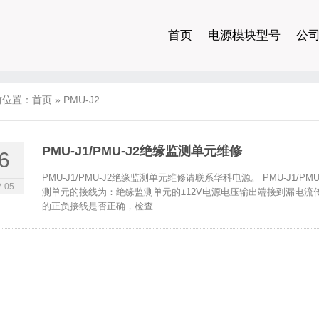
首页
电源模块型号
公
前位置：
首页
»
PMU-J2
PMU-J1/PMU-J2绝缘监测单元维修
6
PMU-J1/PMU-J2绝缘监测单元维修请联系华科电源。 PMU-J1/PMU
-05
测单元的接线为：绝缘监测单元的±12V电源电压输出端接到漏电流传感
的正负接线是否正确，检查...