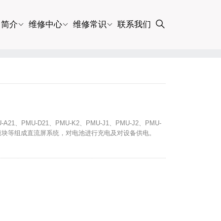
司简介
维修中心
维修常识
联系我们
1、PMU-D21、PMU-K2、PMU-J1、PMU-J2、PMU-
20-6充电模块等组成直流屏系统，对电池进行充电及对设备供电。