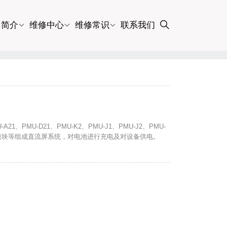
司简介
维修中心
维修常识
联系我们
1、PMU-D21、PMU-K2、PMU-J1、PMU-J2、PMU-
20-6充电模块等组成直流屏系统，对电池进行充电及对设备供电。