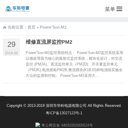
菜单
当前位置：
首页
»
Powre’Sun-M2
维修直流屏监控PM2
29
Powre’Sun-M2监控系统特点： Powre’Sun-M2监控系统采用
2019-05
以微处理器为核心的集散式监控系统，模块化设计；对交流
监控 (PM2A)、直流监控单元（PM2D)、开关量监控单元
（PM2K),电池巡检PM2B,整流模块(K1B10)和电池组实施全
方位的监测和控制。 Powre’Sun-M2采用大...
Copyright © 2013-2019 深圳市华科电源有限公司 All Rights Reserved.
粤ICP备13027123号-1
粤公网安备 44031002000524号