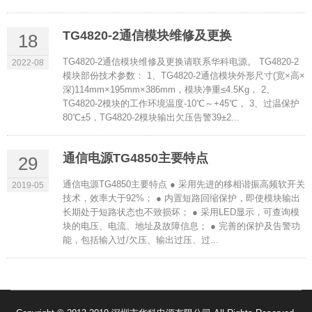
TG4820-2通信模块维修及更换
18
TG4820-2通信模块维修及更换请联系华科电源。 TG4820-2
2022-08
模块部份技术参数： 1、TG4820-2通信模块外形尺寸(宽×高×
深)114mm×195mm×386mm，模块净重≤4.5Kg， 2、
TG4820-2模块的工作环境温度-10℃～+45℃， 3、过温保护
80℃±5，TG4820-2模块输出欠压告警39±2...
通信电源TG4850主要特点
29
通信电源TG4850主要特点 ● 采用先进的移相谐振高频软开关
2019-05
技术，效率大于92%； ● 内置短路回缩保护，即使模块输出
长期处于短路状态也不致损坏； ● 采用LED显示，可查询模
块的电压、电流、地址及故障信息； ● 完善的保护及告警功
能，包括输入过/欠压、输出过压、过...