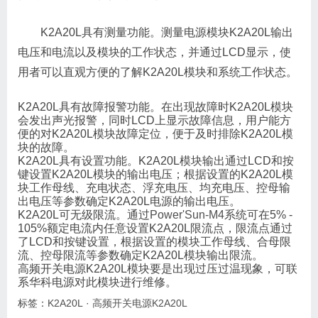
K2A20L具有测量功能。测量电源模块K2A20L输出
电压和电流以及模块的工作状态，并通过LCD显示，使
用者可以直观方便的了解K2A20L模块和系统工作状态。
K2A20L具有故障报警功能。在出现故障时K2A20L模块
会发出声光报警，同时LCD上显示故障信息，用户能方
便的对K2A20L模块故障定位，便于及时排除K2A20L模
块的故障。
K2A20L具有设置功能。K2A20L模块输出通过LCD和按
键设置K2A20L模块的输出电压；根据设置的K2A20L模
块工作母线、充电状态、浮充电压、均充电压、控母输
出电压等参数确定K2A20L电源的输出电压。
K2A20L可无级限流。通过
Power'Sun-M4
系统可在5% -
105%额定电流内任意设置K2A20L限流点，限流点通过
了LCD和按键设置，根据设置的模块工作母线、合母限
流、控母限流等参数确定K2A20L模块输出限流。
高频开关电源K2A20L模块要是出现过压过温现象，可联
系华科电源对此模块进行维修。
标签：
K2A20L
·
高频开关电源K2A20L