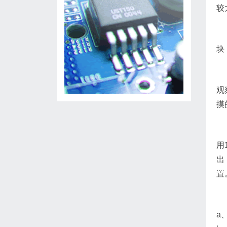
较
块
观
摸
用
出
置
a