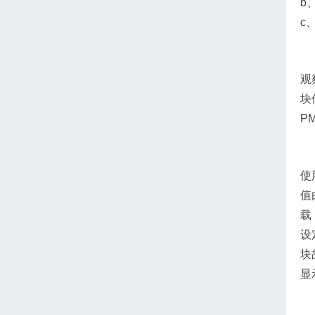
b
c
观
块
P
使
值
载
设
块
显