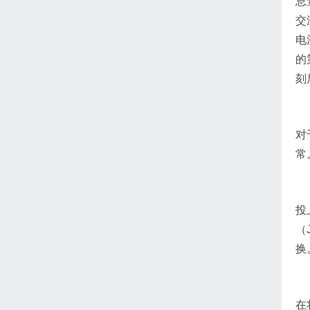
息
交
电
的
刻
对
常
投
（
换
在