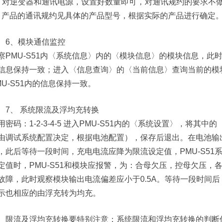
、对逆变器和通讯电源，设置好数量即可，对通讯规约的要求不
、产品的通讯规约见具体的产品型号，根据实际的产品进行确定
6、模块通信监控
察PMU-S51内〈系统信息〉内的〈模块信息〉的模块信息，此时
信息保持一致；进入〈信息查询〉的〈当前信息〉查询当前的模
MU-S51内的信息保持一致。
7、 系统限流及浮均充转换
用密码：1-2-3-4-5 进入PMU-S51内的〈系统设置〉，将
由调试系统配置决定，根据电池配置），保存后退出。在电池输出
，此后等待一段时间，充电电流应降为限流设定值，PMU-S5
定值时，PMU-S51和模块应报警，为：合母欠压，控母欠压，各
故障，此时观察模块输出电流偏差应小于0.5A。等待一段时间后，
示也相应的由浮充转为均充。
限流及浮均充转换要特别注意：系统限流和浮均充转换的判断