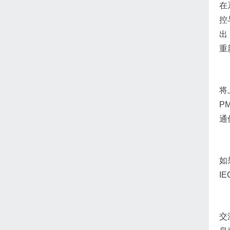
在
控
出
重
将
P
通
如
I
交