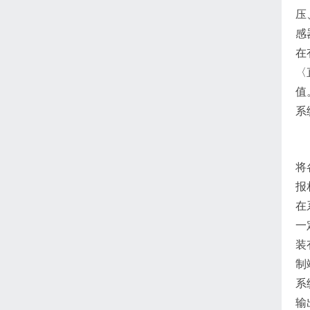
压
感
在
〈
值
系
将
报
在
一
装
制
系
输