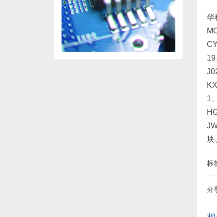
华
MC
CY
19
J0
KX
1、
H
JW
块、
标
分