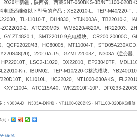
2026年新疆，陕西省、西藏SNT-060BKS-3B/NT1100-02
科电源还维修以下型号的产品：XE22010-L、TEP-M40/220-F、Z
22030、TL-11010-T、DH4830、YTJK003A、TB22010-3、I
-ZC22010-2、ATC230M05、WMB220/4820A、HR22003、ZH
、GY-ZT4820-1、SMT22010-9充电模块、ICR200-20000C、G
2、QCF22020/43、HC60005、MT11004-T、STD05A230XCD
Y220S48(20)、22010A-T5、GZMT22003Z、N303AD逆变器、
HP22010T、LSC2-11020、DX22010、EP23040TF、MDL11
GL22010-Kn、IBUM02、TEP-M10/220-G整流模块、YB240D1
220D10T、K11010L、HC22020、NT1000-030AKS、FL220
KXY11004、ATC115A40、WK22010F-10P、DF0233-220/3
签：
N303A-D
·
N303A-D维修
·
NT1100-020BKS
·
NT1100-020BKS维修
享到：