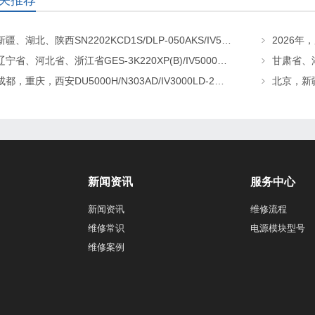
关推荐
新疆、湖北、陕西SN2202KCD1S/DLP-050AKS/IV5000HD-2逆变器维修更换
辽宁省、河北省、浙江省GES-3K220XP(B)/IV5000H-2/N303AD逆变电源更换及维修
成都，重庆，西安DU5000H/N303AD/IV3000LD-2逆变器更换维修
新闻资讯
服务中心
新闻资讯
维修流程
维修常识
电源模块型号
维修案例