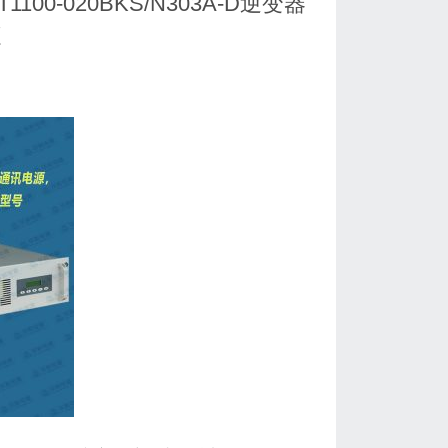
100-020BKS/N303A-D逆变器
源