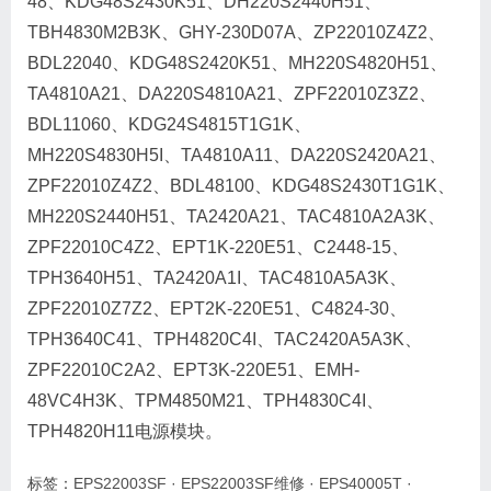
48、KDG48S2430K51、DH220S2440H51、
TBH4830M2B3K、GHY-230D07A、ZP22010Z4Z2、
BDL22040、KDG48S2420K51、MH220S4820H51、
TA4810A21、DA220S4810A21、ZPF22010Z3Z2、
BDL11060、KDG24S4815T1G1K、
MH220S4830H5I、TA4810A11、DA220S2420A21、
ZPF22010Z4Z2、BDL48100、KDG48S2430T1G1K、
MH220S2440H51、TA2420A21、TAC4810A2A3K、
ZPF22010C4Z2、EPT1K-220E51、C2448-15、
TPH3640H51、TA2420A1I、TAC4810A5A3K、
ZPF22010Z7Z2、EPT2K-220E51、C4824-30、
TPH3640C41、TPH4820C4I、TAC2420A5A3K、
ZPF22010C2A2、EPT3K-220E51、EMH-
48VC4H3K、TPM4850M21、TPH4830C4I、
TPH4820H11电源模块。
标签：
EPS22003SF
·
EPS22003SF维修
·
EPS40005T
·