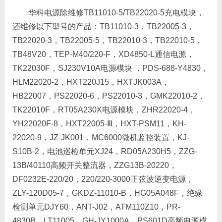
华科电源除维修TB11010-5/TB22020-5充电模块，
还维修以下型号的产品：TB11010-3，TB22005-3，
TB22020-3，TB22005-5，TB22010-3，TB22010-5，
TB48V20，TEP-M40/220-F，XD4850-L通信电源，
TK22030F，SJ230V10A电源模块 ，PDS-688-Y4830，
HLM22020-2，HXT220J15，HXTJK003A，
HB22007，PS22020-6，PS22010-3，GMK22010-2，
TK22010F，RT05A230X电源模块，ZHR22020-4，
YH22020F-8，HXT22005-Ⅲ，HXT-PSM11，KH-
22020-9，JZ-JK001，MC6000微机监控装置，KJ-
S10B-2，电池巡检单元XJ24，RD05A230H5，ZZG-
13B/40110高频开关整流器，ZZG13B-20220，
DF0232E-220/20，220/220-3000正弦波逆变电源，
ZLY-120D05-7，GKDZ-11010-B，HG05A048F，绝缘
检测单元DJY60，ANT-J02，ATM110Z10，PR-
4830B，LT11005，GH-JY1000A，PS601D高频电源模