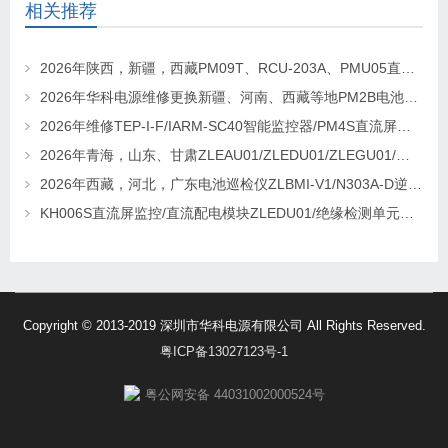
相关推荐
2026年陕西，新疆，西藏PM09T、RCU-203A、PMU05直流屏监控维修及更换请联系华科电源
2026年华科电源维修更换新疆、河南、西藏等地PM2B电池巡检单元，PM2J绝缘检测单元、PSM-T07E 监控
2026年维修TEP-I-F/IARM-SC40智能监控器/PM4S直流屏监控找华科电源
2026年青海，山东、甘肃ZLEAU01/ZLEDU01/ZLEGU01/电池巡检仪ZLBM-12更换及维修
2026年西藏，河北，广东电池巡检仪ZLBMI-V1/N303A-D逆变器/ATC48M30Ⅲ电源模块维修更换
KH006S直流屏监控/直流配电模块ZLEDU01/绝缘检测单元DJY60更换及维修
Copyright © 2013-2019 深圳市华科电源有限公司 All Rights Reserved.
粤ICP备13027123号-1
粤公网安备 44031002000524号