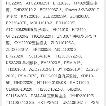
HC22005、ATC230M25Ⅱ、EK11020、HT4820通信电
源、GHD22010-2、BG22003Z-3、IPower-3KVA/220-G
逆变器、KXY22010、ZLD22005SA、ZL4820DA、
EP23040TF、MDL11010-2、ER11020/T、
ATC230M25Ⅲ直流屏模块、EK11010、HT2440、
GHD22020-2、HG10A220T、ZNB30可并机型UPS电
源、KXY22002壁挂模块、ZLD11010SA、
ZLD22020TA、EP23005S、MDL11020-2、
ER22020/T、SJ115V/10A、TH230D07ZZ-3、
KS3A20L单相模块、EA23020-5、PSM-A15、
TH11010-3、WZD22010-3H、JYHR22010/T、ZZG32-
2020、PSM-T07F、THJK-001直流屏监控、XDB10-
5F、RHD22020、NT1100-010BKS、RHD11020、
CL6810-10/220、TH230D10ZZ-3、K4B20A、
SJ115V/20A、PSM-A6L直流屏监控、JYHR22010/S、
TT110S2410-S5、HXT-PSM11、UK110B04Z-2、PSM-