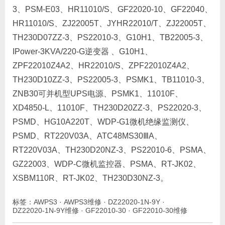
3、PSM-E03、HR11010/S、GF22020-10、GF22040、
HR11010/S、ZJ22005T、JYHR22010/T、ZJ22005T、
TH230D07ZZ-3、PS22010-3、G10H1、TB22005-3、
IPower-3KVA/220-G逆变器 、G10H1、
ZPF22010Z4A2、HR22010/S、ZPF22010Z4A2、
TH230D10ZZ-3、PS22005-3、PSMK1、TB11010-3、
ZNB30可并机型UPS电源、PSMK1、11010F、
XD4850-L、11010F、TH230D20ZZ-3、PS22020-3、
PSMD、HG10A220T、WDP-G1微机绝缘监测仪、
PSMD、RT220V03A、ATC48MS30ⅢA、
RT220V03A、TH230D20NZ-3、PS22010-6、PSMA、
GZ22003、WDP-C微机监控器、PSMA、RT-JK02、
XSBM110R、RT-JK02、TH230D30NZ-3。
标签：
AWPS3
·
AWPS3维修
·
DZ22020-1N-9Y
·
DZ22020-1N-9Y维修
·
GF22010-30
·
GF22010-30维修