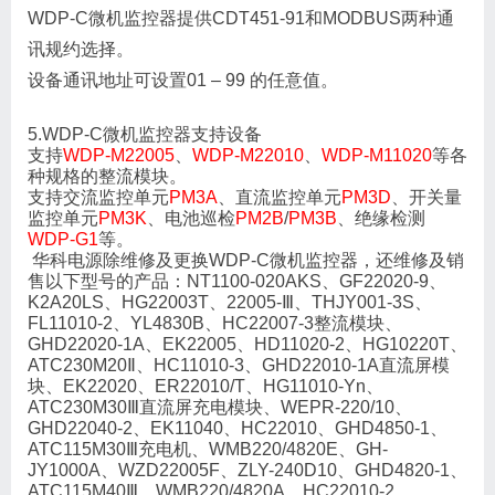
WDP-C微机监控器提供CDT451-91和MODBUS两种通
讯规约选择。
设备通讯地址可设置01 – 99 的任意值。
5.WDP-C微机监控器支持设备
支持
WDP-M22005
、
WDP-M22010
、
WDP-M11020
等各
种规格的整流模块。
支持交流监控单元
PM3A
、直流监控单元
PM3D
、开关量
监控单元
PM3K
、电池巡检
PM2B
/
PM3B
、绝缘检测
WDP-G1
等。
华科电源除维修及更换WDP-C微机监控器，还维修及销
售以下型号的产品：NT1100-020AKS、GF22020-9、
K2A20LS、HG22003T、22005-Ⅲ、THJY001-3S、
FL11010-2、YL4830B、HC22007-3整流模块、
GHD22020-1A、EK22005、HD11020-2、HG10220T、
ATC230M20Ⅱ、HC11010-3、GHD22010-1A直流屏模
块、EK22020、ER22010/T、HG11010-Yn、
ATC230M30Ⅲ直流屏充电模块、WEPR-220/10、
GHD22040-2、EK11040、HC22010、GHD4850-1、
ATC115M30Ⅲ充电机、WMB220/4820E、GH-
JY1000A、WZD22005F、ZLY-240D10、GHD4820-1、
ATC115M40Ⅲ、WMB220/4820A、HC22010-2、