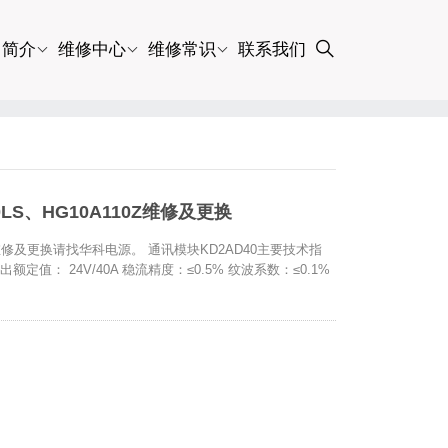
司简介
维修中心
维修常识
联系我们
LS、HG10A110Z维修及更换
0Z维修及更换请找华科电源。 通讯模块KD2AD40主要技术指
输出额定值： 24V/40A 稳流精度：≤0.5% 纹波系数：≤0.1%