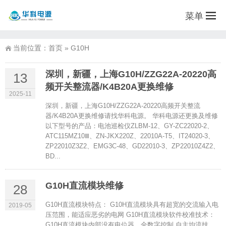
菜单
当前位置：
首页
»
G10H
深圳，新疆，上海G10H/ZZG22A-20220高
13
频开关整流器/K4B20A更换维修
2025-11
深圳，新疆，上海G10H/ZZG22A-20220高频开关整流
器/K4B20A更换维修请找华科电源。 华科电源还更换及维修
以下型号的产品：电池巡检仪ZLBM-12、GY-ZC22020-2、
ATC115MZ10Ⅲ、ZN-JKX220Z、22010A-T5、IT24020-3、
ZP22010Z3Z2、EMG3C-48、GD22010-3、ZP22010Z4Z2、
BD...
G10H直流模块维修
28
G10H直流模块特点： G10H直流模块具有超宽的交流输入电
2019-05
压范围，能适应恶劣的电网 G10H直流模块软件校准技术：
G10H直流模块内部没有电位器，全数字控制 自主均流技