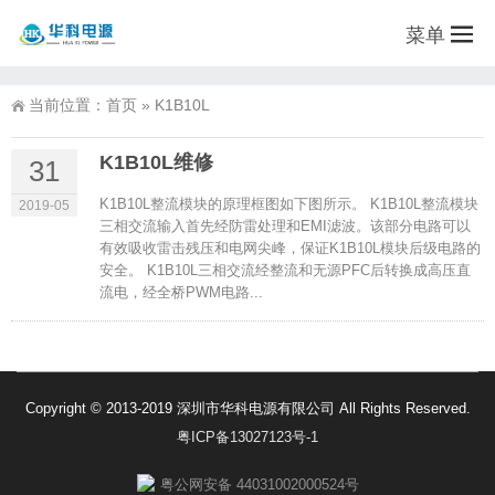
菜单
当前位置：
首页
»
K1B10L
K1B10L维修
31
K1B10L整流模块的原理框图如下图所示。 K1B10L整流模块
2019-05
三相交流输入首先经防雷处理和EMI滤波。该部分电路可以
有效吸收雷击残压和电网尖峰，保证K1B10L模块后级电路的
安全。 K1B10L三相交流经整流和无源PFC后转换成高压直
流电，经全桥PWM电路...
Copyright © 2013-2019 深圳市华科电源有限公司 All Rights Reserved.
粤ICP备13027123号-1
粤公网安备 44031002000524号