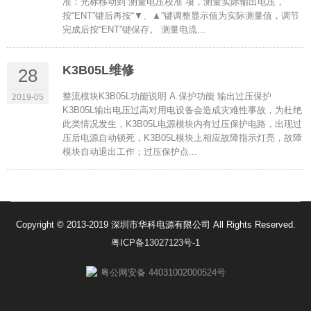
准：光标移动到“测量电压校准”项，测量实际输出电压，
按“ENT”键后再按“▼、▲”键调整显示值为实际测量值，调节
完成后按“ENT”键保存。 测量电流...
K3B05L维修
28
整流模块K3B05L功能说明 A.保护功能 输出过压保护
2019-05
K3B05L输出电压过高对用电设备会造成灾难性事故，为杜绝
此类情况发生，K3B05L电源模块内有过压保护电路，出现过
压后电源自动锁死，K3B05L模块上相应故障指示灯亮，故障
模块自动退出工作；过压保护点...
Copyright © 2013-2019 深圳市华科电源有限公司 All Rights Reserved.
粤ICP备13027123号-1
粤公网安备 44031002000524号