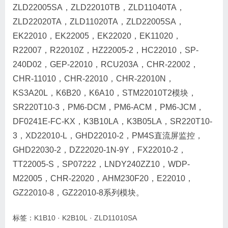
ZLD22005SA，ZLD22010TB，ZLD11040TA，
ZLD22020TA，ZLD11020TA，ZLD22005SA，
EK22010，EK22005，EK22020，EK11020，
R22007，R22010Z，HZ22005-2，HC22010，SP-
240D02，GEP-22010，RCU203A，CHR-22002，
CHR-11010，CHR-22010，CHR-22010N，
KS3A20L，K6B20，K6A10，STM22010T2模块，
SR220T10-3，PM6-DCM，PM6-ACM，PM6-JCM，
DF0241E-FC-KX，K3B10LA，K3B05LA，SR220T10-
3，XD22010-L，GHD22010-2，PM4S直流屏监控，
GHD22030-2，DZ22020-1N-9Y，FX22010-2，
TT22005-S，SP07222，LNDY240ZZ10，WDP-
M22005，CHR-22020，AHM230F20，E22010，
GZ22010-8，GZ22010-8系列模块。
标签：
K1B10
·
K2B10L
·
ZLD11010SA