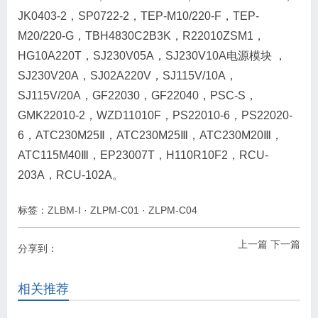
JK0403-2，SP0722-2，TEP-M10/220-F，TEP-
M20/220-G，TBH4830C2B3K，R22010ZSM1，
HG10A220T，SJ230V05A，SJ230V10A电源模块 ，
SJ230V20A，SJ02A220V，SJ115V/10A，
SJ115V/20A，GF22030，GF22040，PSC-S，
GMK22010-2，WZD11010F，PS22010-6，PS22020-
6，ATC230M25Ⅱ，ATC230M25Ⅲ，ATC230M20Ⅲ，
ATC115M40Ⅲ，EP23007T，H110R10F2，RCU-
203A，RCU-102A。
标签：
ZLBM-I
·
ZLPM-C01
·
ZLPM-C04
上一篇
下一篇
分享到：
相关推荐