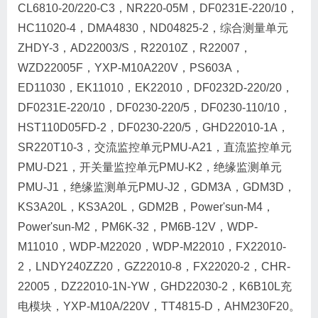
CL6810-20/220-C3，NR220-05M，DF0231E-220/10，
HC11020-4，DMA4830，ND04825-2，综合测量单元
ZHDY-3，AD22003/S，R22010Z，R22007，
WZD22005F，YXP-M10A220V，PS603A，
ED11030，EK11010，EK22010，DF0232D-220/20，
DF0231E-220/10，DF0230-220/5，DF0230-110/10，
HST110D05FD-2，DF0230-220/5，GHD22010-1A，
SR220T10-3，交流监控单元PMU-A21，直流监控单元
PMU-D21，开关量监控单元PMU-K2，绝缘监测单元
PMU-J1，绝缘监测单元PMU-J2，GDM3A，GDM3D，
KS3A20L，KS3A20L，GDM2B，Power'sun-M4，
Power'sun-M2，PM6K-32，PM6B-12V，WDP-
M11010，WDP-M22020，WDP-M22010，FX22010-
2，LNDY240ZZ20，GZ22010-8，FX22020-2，CHR-
22005，DZ22010-1N-YW，GHD22030-2，K6B10L充
电模块，YXP-M10A/220V，TT4815-D，AHM230F20。