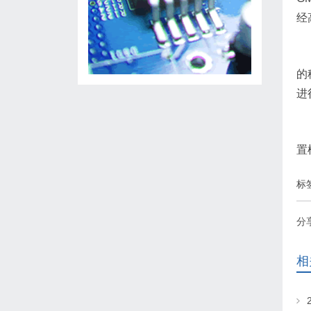
经
的
进
置
标
分
相