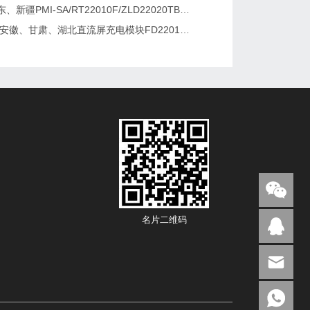
湖南、广东、新疆PMI-SA/RT22010F/ZLD22020TB电源模块维修更换
2026维修安徽、甘肃、湖北直流屏充电模块FD22010-6/K3B20L/GF22010-10
名片二维码