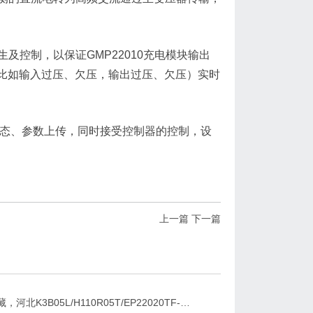
生及控制，以保证GMP22010充电模块输出
比如输入过压、欠压，输出过压、欠压）实时
作状态、参数上传，同时接受控制器的控制，设
上一篇
下一篇
新疆，西藏，河北K3B05L/H110R05T/EP22020TF-G直流屏充电模块维修更换