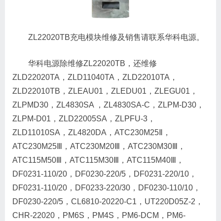
ZL22020TB充电模块维修及销售请联系华科电源。
华科电源除维修ZL22020TB，还维修
ZLD22020TA，ZLD11040TA，ZLD22010TA，
ZLD22010TB，ZLEAU01，ZLEDU01，ZLEGU01，
ZLPMD30，ZL4830SA ，ZL4830SA-C，ZLPM-D30，
ZLPM-D01，ZLD22005SA，ZLPFU-3，
ZLD11010SA，ZL4820DA，ATC230M25Ⅱ，
ATC230M25Ⅲ，ATC230M20Ⅲ，ATC230M30Ⅲ，
ATC115M50Ⅲ，ATC115M30Ⅲ，ATC115M40Ⅲ，
DF0231-110/20，DF0230-220/5，DF0231-220/10，
DF0231-110/20，DF0233-220/30，DF0230-110/10，
DF0230-220/5，CL6810-20220-C1，UT220D05Z-2，
CHR-22020，PM6S，PM4S，PM6-DCM，PM6-