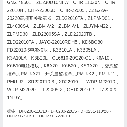
GMZ-4850E，ZE230D10NI-W，CHR-11020N，CHR-
22010N，CHR-22005D，CHR-22005，ZZG22A-
20220高频开关整流器，ZLD22010TA，ZLPM-D01，
ZL4830SA，ZLBMI-V2，ZLBMI-V1，ZLJYM-M22，
ZLPMD30，ZLD22005SA，ZLD22020TB，
ZLD22010TA，JAYC-22010RDH5，KD6BC30，
FD22010-6电源模块，K3B10LA，K3B05LA，
K3A10LA，K3B20L，CL6810-20/220-C1，K6A10，
K6B10电源模块，K6A20，K6B20，KS3A20L，交流监
控单元PMU-A21，开关量监控单元PMU-K2，PMU-J1，
PMU-J2，SR220T10-3，XD22010-L，WDP-M22010，
WDP-M22020，FL22005-2，GHD22010-2，DZ22020-
1N-9Y。
标签：
DF0230-110/10
·
DF0230-220/5
·
DF0231-110/20
·
DF0231-220/10
·
DF0231E-220/10