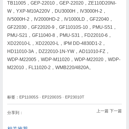
TB11005，GEP-22010，GEP-22020，ZE110D20NI-
W，YXP-M10A220V，DU3000H，IV3000H-2，
IV5000H-2，IV2000HD-2，IV1000LD，GF22040，
GF22030，GF22020-9，GF11010S-10，PMU-S51，
PMU-S21，GF11040-8，PMU-S31，FD22010-6，
XD22010-L，XD22020-L，IPM DD-4830D1-2，
HD11010-3A，DZ22010-1N-YW，AD11010-FZ，
WDP-M22005，WDP-M11020，WDP-M22020，WDP-
M22010，FL11020-2，WMB220/4820A。
标签：
EP11005S
·
EP22003S
·
EP23010T
上一篇
下一篇
分享到：