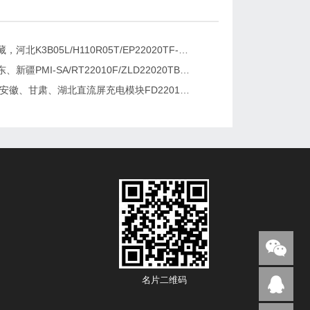
新疆，西藏，河北K3B05L/H110R05T/EP22020TF-G直流屏充电模块维修更换
湖南、广东、新疆PMI-SA/RT22010F/ZLD22020TB电源模块维修更换
2026维修安徽、甘肃、湖北直流屏充电模块FD22010-6/K3B20L/GF22010-10
名片二维码