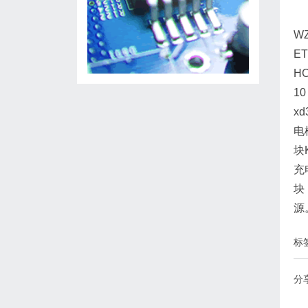
WZ
ET
HC
1
x
电
块
充
块
源
标
分