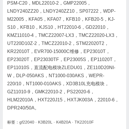
PSM-C20，MDL22010-2，GMP22005，
LNDY240ZZ20，LNDY240ZZ10，SP07222，WDP-
M22005，KFA05，KFA07，KFB10，KFB20-5，KJ-
S10，KFB10，KJS10，HT22010-6，GD22010，
KMZ11010-4，TMCZ22007-LX3，TMCZ22020-LX3，
UT220D10Z-2，TMCZ22010-2，STM22020T2，
KR22010T，EVR700-15000C维修，EP23010T，
EP23020T，EP23030TF，EP23005S，EP11020T，
EP11010S，直流配电模块ZLEDU01，ZE110D20NI-
W，DLP-050AKS，NT1000-030AKS，WEPR-
220/10，NT1000-010AKS，XD3B10L充电模块，
GZ11010-9，GMK22010-2，PS22020-6，
HLM22010A，HXT220J15，HXTJK003A，22010-6，
DPR240/50A。
标签：
gf22040
·
K3B20L
·
K4B20A
·
TK22010F