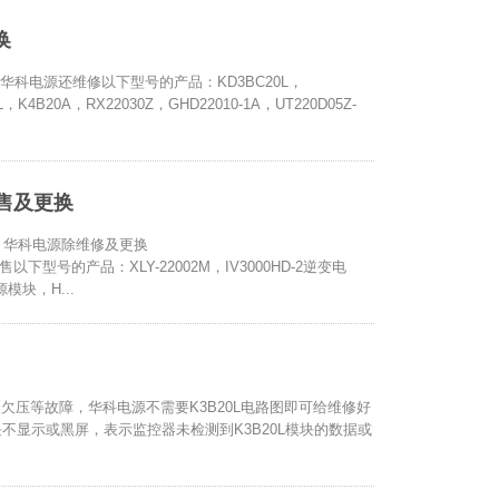
换
源。 华科电源还维修以下型号的产品：KD3BC20L，
K4B20A，RX22030Z，GHD22010-1A，UT220D05Z-
及销售及更换
电源。 华科电源除维修及更换
销售以下型号的产品：XLY-22002M，IV3000HD-2逆变电
源模块，H...
0l报欠压等故障，华科电源不需要K3B20L电路图即可给维修好
充电模块不显示或黑屏，表示监控器未检测到K3B20L模块的数据或