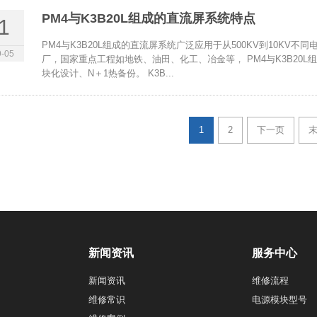
PM4与K3B20L组成的直流屏系统特点
1
PM4与K3B20L组成的直流屏系统广泛应用于从500KV到10KV不
-05
厂，国家重点工程如地铁、油田、化工、冶金等， PM4与K3B20L
块化设计、N＋1热备份。 K3B...
1
2
下一页
新闻资讯
服务中心
新闻资讯
维修流程
维修常识
电源模块型号