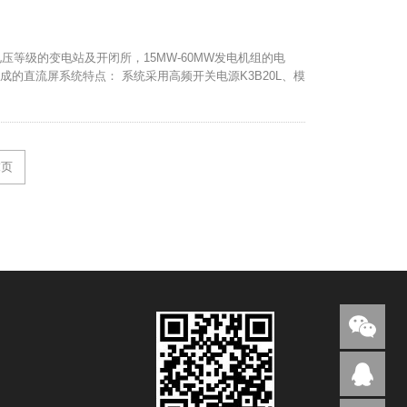
同电压等级的变电站及开闭所，15MW-60MW发电机组的电
组成的直流屏系统特点： 系统采用高频开关电源K3B20L、模
末页