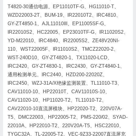
T4820-30通信电源、EP11010TF-G、HG11010-T、
WZD22003-2T、BUM-19、IR22010T2、IRC4810、
GY-ZT4850-1、AJL11010III、EP11005SF-G、
IR22010S2、HC22005、EP23010TF-G、IR11020S2、
YD-M22010、IRC4840、IR22005S2、ZE48V20NI-
110、WST22005F、IR11010S2、TMCZ22020-2、
WST-240D10、GY-ZT4820-1、TX11020-LCD、
IRC2420、GY-ZT4830-1、IRC2430、GY-ZT4840-1、
通用检测单元、IRC2440、HZD200-22020Z、
IRC2450、WZJ-31A/X绝缘监测装置、TL11010-T3、
CAV11010-10、HP22010T、CAV11010S-10、
CAV11020-10、HP11020-T2、TL11010-T2、
CAV22010-10直流屏模块、HP22020-T2、220V07A-
T5、DMC22003、HP22005-T2、PMS-220/02、SYAD-
22010A、HP22010-T2、220V20A-T5、HSC22010、
TYGC32A、TL-22005-T2、VEC-9Z33-22007直流屏充