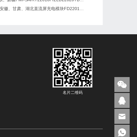
2026维修安徽、甘肃、湖北直流屏充电模块FD22010-6/K3B20L/GF22010-10
名片二维码