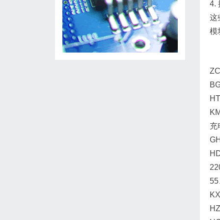
4
这
模
ZC
BG
HT
KM
充
G
HD
22
55
KX
HZ