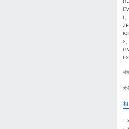
HC
E
I、
ZF
K3
2、
GM
FX
标
分
相