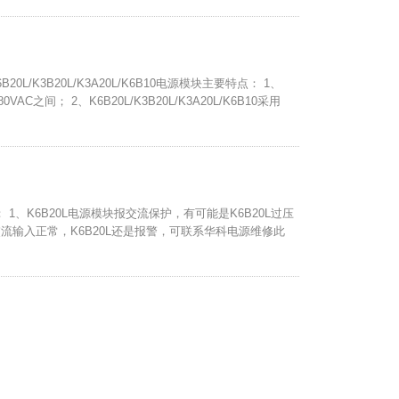
B20L/K3B20L/K3A20L/K6B10电源模块主要特点： 1、
0VAC之间； 2、K6B20L/K3B20L/K3A20L/K6B10采用
 1、K6B20L电源模块报交流保护，有可能是K6B20L过压
输入正常，K6B20L还是报警，可联系华科电源维修此