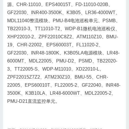
源、CHR-11010、EPS40015T、FD-11010-020B、
GF22030、INR400-3500K、K3B05、LR36-4000WT、
MDL11040整流模块、PMU-B4电池巡检单元、PSMB、
TB22010-3、TT11010-T2、WDP-B1微机电池巡检仪、
XHP22010-2、ZPF22010C8Z2、ATM110Z10、BMU-
19、CHR-22002、EPS60003T、FL11020-2、
GF22030、INR48-1800K、K3B05LA电源模块、LR48-
6000MT、MDL22005、PMU-D2、PSMD、TB22020-
3、TT22005-S、WDP-M11010、XD22010-L、
ZPF22015Z7Z2、ATM230Z10、BMU-55、CHR-
22005、EPS60010T、FL22005-2、GF22040、INR48-
3500K、K3B10LA、LR48-6000WT、MDL22005-2、
PMU-D21直流监控单元。