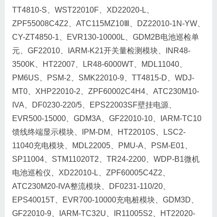
TT4810-S、WST22010F、XD22020-L、
ZPF55008C4Z2、ATC115MZ10Ⅲ、DZ22010-1N-YW、
CY-ZT4850-1、EVR130-10000L、GDM2B电池巡检单
元、GF22010、IARM-K21开关量检测模块、INR48-
3500K、HT22007、LR48-6000WT、MDL11040、
PM6US、PSM-2、SMK22010-9、TT4815-D、WDJ-
MT0、XHP22010-2、ZPF60002C4H4、ATC230M10-
IVA、DF0230-220/5、EPS22003SF壁挂电源、
EVR500-15000、GDM3A、GF22010-10、IARM-TC10
馈线终端显示模块、IPM-DM、HT22010S、LSC2-
11040充电模块、MDL22005、PMU-A、PSM-E01、
SP11004、STM11020T2、TR24-2200、WDP-B1微机
电池巡检仪、XD22010-L、ZPF60005C4Z2、
ATC230M20-IVA整流模块、DF0231-110/20、
EPS40015T、EVR700-10000充电桩模块、GDM3D、
GF22010-9、IARM-TC32U、IR11005S2、HT22020-