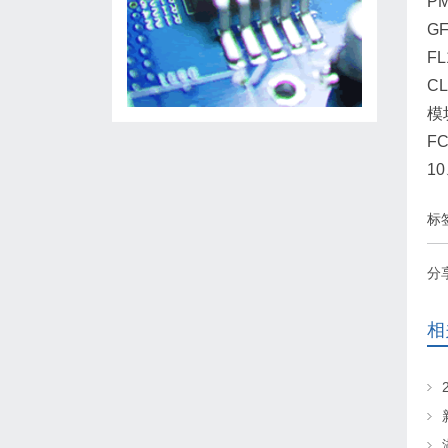
P
G
F
CL
模
F
10
标
分
相