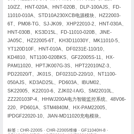
10/ZZ、HNT-020A、HNT-020B、DLP-100AJS、FD-
11010-010A、STD10A230XCB电源模块、HZ22003-
6T、PM08-TG、SJ-JK09、XHP22010-2、HNT-030A、
HNT-030B、KS3D15L、FD-11010-020B、JINE-
JA05C、HZ22005-6T、KH3D11030Y、MK11010-5、
YT120D10F、HNT-010A、DF0231E-110/10、
KD4810、NT1100-020BKS、GF22005S-11、HX-
PAM11020、HPTJK007G-3S、HPT22010NZ-3、
PD22020/T、JK01S、DF0231D-220/10、NT1100-
050AJS、KD3AD25L、PD603A、IBUM02、
SK22005、K22010-6、ZJK02-I A/G、SM22010L、
ZZ220103P-4、HHWJ200A电力智能监控系统、48V06-
220、PD601A、STM4840M、HX-PAM22005、
IPDGF22020-10、JIAN-MD11020充电模块。
标签：
CHR-22005
·
CHR-22005维修
·
GF11040H-8
·