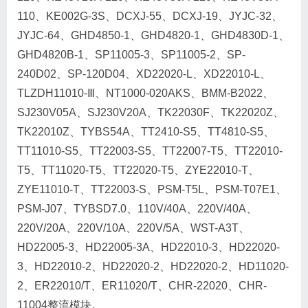
110、KE002G-3S、DCXJ-55、DCXJ-19、JYJC-32、
JYJC-64、GHD4850-1、GHD4820-1、GHD4830D-1、
GHD4820B-1、SP11005-3、SP11005-2、SP-
240D02、SP-120D04、XD22020-L、XD22010-L、
TLZDH11010-Ⅲ、NT1000-020AKS、BMM-B2022、
SJ230V05A、SJ230V20A、TK22030F、TK22020Z、
TK22010Z、TYBS54A、TT2410-S5、TT4810-S5、
TT11010-S5、TT22003-S5、TT22007-T5、TT22010-
T5、TT11020-T5、TT22020-T5、ZYE22010-T、
ZYE11010-T、TT22003-S、PSM-T5L、PSM-T07E1、
PSM-J07、TYBSD7.0、110V/40A、220V/40A、
220V/20A、220V/10A、220V/5A、WST-A3T、
HD22005-3、HD22005-3A、HD22010-3、HD22020-
3、HD22010-2、HD22020-2、HD22020-2、HD11020-
2、ER22010/T、ER11020/T、CHR-22020、CHR-
11004整流模块。