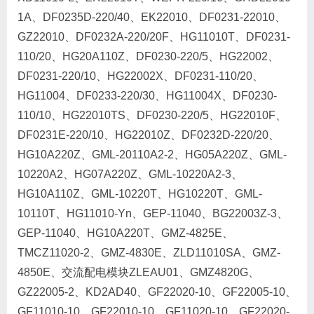
1A、DF0235D-220/40、EK22010、DF0231-22010、
GZ22010、DF0232A-220/20F、HG11010T、DF0231-
110/20、HG20A110Z、DF0230-220/5、HG22002、
DF0231-220/10、HG22002X、DF0231-110/20、
HG11004、DF0233-220/30、HG11004X、DF0230-
110/10、HG22010TS、DF0230-220/5、HG22010F、
DF0231E-220/10、HG22010Z、DF0232D-220/20、
HG10A220Z、GML-20110A2-2、HG05A220Z、GML-
10220A2、HG07A220Z、GML-10220A2-3、
HG10A110Z、GML-10220T、HG10220T、GML-
10110T、HG11010-Yn、GEP-11040、BG22003Z-3、
GEP-11040、HG10A220T、GMZ-4825E、
TMCZ11020-2、GMZ-4830E、ZLD11010SA、GMZ-
4850E、交流配电模块ZLEAU01、GMZ4820G、
GZ22005-2、KD2AD40、GF22020-10、GF22005-10、
GF11010-10、GF22010-10、GF11020-10、GF22020-