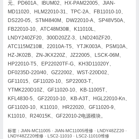
元、PD601A、IBUM02、HX-PAM22005、JIAN-
MD11020、HLM22010-31、TPC-2A、FB11010-10、
DS220-05、STM4840M、DW22010-A、SP48V50A、
FB22010-10、ATC48M30Ⅲ、K11010L、
LNDY240ZF20、300D20ZZ-3、LND240ZF20、
ATC115MZ10Ⅲ、22010A-T5、YTJK003A、PSM10A、
HZ-JK02B、ZN-JKX220Z、JZ22005、LSCK-06M、
HP22010-T5、EP22020TF-G、KH3D11020Y、
DF0235D-220/40、GZ22002、WST-220D02、
GF11015、GF11020-10、SP22003-T、
YTMK220D10Z、GF11020-10、KB-11005T、
KFL4830-5、GF22010-10、KB-A3T、HGL22010-Kn、
GF11020-10、K11010、HR22020、GF11020-9、
K11010、R24015K、GF22010-2电源模块。
标签：
JIAN-MC11005
·
JIAN-MC11005维修
·
LNDY48ZZ20
·
LNDY48ZZ20维修
·
LSC2-11010
·
LSC2-11010维修