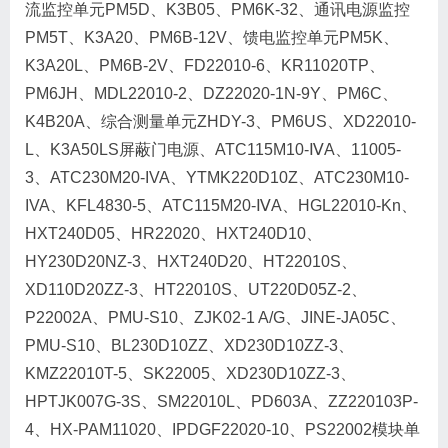
流监控单元PM5D、K3B05、PM6K-32、通讯电源监控
PM5T、K3A20、PM6B-12V、馈电监控单元PM5K、
K3A20L、PM6B-2V、FD22010-6、KR11020TP、
PM6JH、MDL22010-2、DZ22020-1N-9Y、PM6C、
K4B20A、综合测量单元ZHDY-3、PM6US、XD22010-
L、K3A50LS屏蔽门电源、ATC115M10-ⅣA、11005-
3、ATC230M20-IVA、YTMK220D10Z、ATC230M10-
IVA、KFL4830-5、ATC115M20-ⅣA、HGL22010-Kn、
HXT240D05、HR22020、HXT240D10、
HY230D20NZ-3、HXT240D20、HT22010S、
XD110D20ZZ-3、HT22010S、UT220D05Z-2、
P22002A、PMU-S10、ZJK02-1 A/G、JINE-JA05C、
PMU-S10、BL230D10ZZ、XD230D10ZZ-3、
KMZ22010T-5、SK22005、XD230D10ZZ-3、
HPTJK007G-3S、SM22010L、PD603A、ZZ220103P-
4、HX-PAM11020、IPDGF22020-10、PS22002模块单