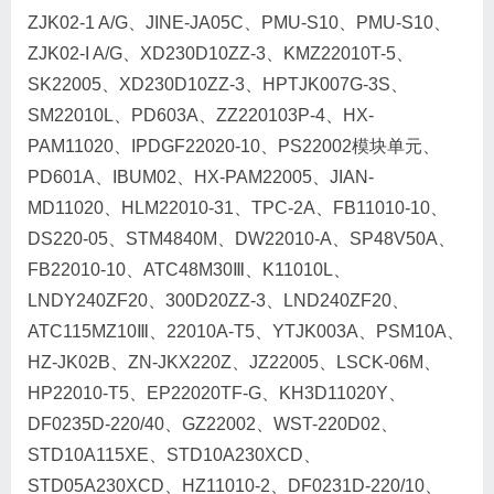
ZJK02-1 A/G、JINE-JA05C、PMU-S10、PMU-S10、
ZJK02-I A/G、XD230D10ZZ-3、KMZ22010T-5、
SK22005、XD230D10ZZ-3、HPTJK007G-3S、
SM22010L、PD603A、ZZ220103P-4、HX-
PAM11020、IPDGF22020-10、PS22002模块单元、
PD601A、IBUM02、HX-PAM22005、JIAN-
MD11020、HLM22010-31、TPC-2A、FB11010-10、
DS220-05、STM4840M、DW22010-A、SP48V50A、
FB22010-10、ATC48M30Ⅲ、K11010L、
LNDY240ZF20、300D20ZZ-3、LND240ZF20、
ATC115MZ10Ⅲ、22010A-T5、YTJK003A、PSM10A、
HZ-JK02B、ZN-JKX220Z、JZ22005、LSCK-06M、
HP22010-T5、EP22020TF-G、KH3D11020Y、
DF0235D-220/40、GZ22002、WST-220D02、
STD10A115XE、STD10A230XCD、
STD05A230XCD、HZ11010-2、DF0231D-220/10、