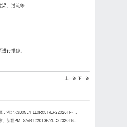
过温、过流等；
原进行维修。
上一篇
下一篇
新疆，西藏，河北K3B05L/H110R05T/EP22020TF-G直流屏充电模块维修更换
湖南、广东、新疆PMI-SA/RT22010F/ZLD22020TB电源模块维修更换