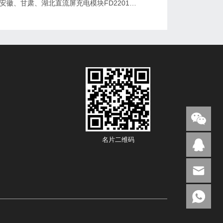
2026维修安徽、甘肃、湖北直流屏充电模块FD22010-6/K3B20L/GF22010-10
名片二维码