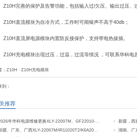
Z10H完善的保护及告警功能，包括输入过/欠压、输出过压、
Z10H直流模块为自冷方式，工作时可闻噪声不高于40db；
Z10H直流屏电源模块内置防反接保护，支持带电热拔插。
Z10H充电模块出现过压，过温，过流等情况 ，可联系华科电
签：
Z10H
·
Z10H充电模块
享到：
关推荐
2026年华科电源维修更换XLY-22007M、GF22010-20、CHR-22020直流屏充电模块
新疆、广东、广西XLY-22007M/IR11020T2/K6A20直流屏充电模块维修更换