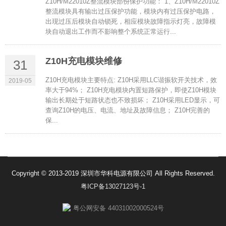
Z10H/M22010Z整流模块部份保护功能： 1、Z10H/M22010Z
整流模块具有输出过压保护功能，模块内有过压保护电路，
出现过压后模块自动锁死，相应模块故障指示灯亮，故障模
块自动退出工作而不影响整个系统正常运行...
Z10H充电模块维修
31
Z10H充电模块主要特点: Z10H采用LLC谐振软开关技术，效
2019-05
率大于94%； Z10H充电模块内置短路保护，即使Z10H模块
输出长期处于短路状态也不致损坏； Z10H采用LED显示，可
查询Z10H的电压、电流、地址及故障信息； Z10H完善的
保...
Copyright © 2013-2019 深圳市华科电源有限公司 All Rights Reserved.
粤ICP备13027123号-1
粤公网安备 44031002000524号